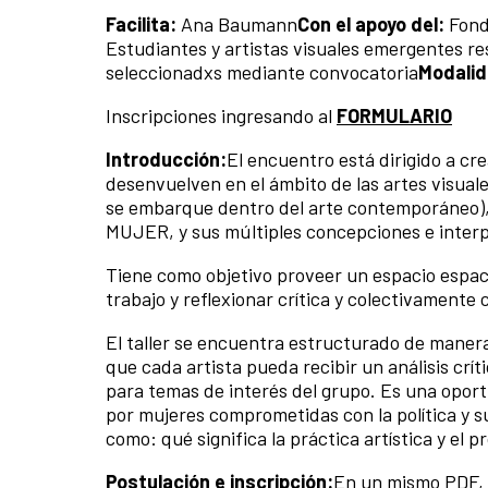
Facilita:
Ana Baumann
Con el apoyo del:
Fond
Estudiantes y artistas visuales emergentes r
seleccionadxs mediante convocatoria
Modalid
Inscripciones ingresando al
FORMULARIO
Introducción:
El encuentro está dirigido a cre
desenvuelven en el ámbito de las artes visuale
se embarque dentro del arte contemporáneo),
MUJER, y sus múltiples concepciones e interpret
Tiene como objetivo proveer un espacio espaci
trabajo y reflexionar crítica y colectivamente 
El taller se encuentra estructurado de manera 
que cada artista pueda recibir un análisis crít
para temas de interés del grupo. Es una opor
por mujeres comprometidas con la política y s
como: qué significa la práctica artística y el 
Postulación e inscripción:
En un mismo PDF, e