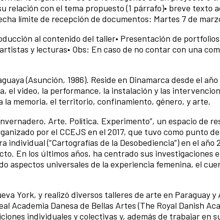
u relación con el tema propuesto (1 párrafo)• breve texto a
)Fecha límite de recepción de documentos: Martes 7 de marz
roducción al contenido del taller• Presentación de portfolios
artistas y lecturas• Obs: En caso de no contar con una co
raguaya (Asunción, 1986). Reside en Dinamarca desde el año
, el video, la performance, la instalación y las intervencio
la memoria, el territorio, confinamiento, género, y arte.
Invernadero. Arte. Política. Experimento”, un espacio de re
organizado por el CCEJS en el 2017, que tuvo como punto de 
a individual (“Cartografías de la Desobediencia”) en el año 
ecto. En los últimos años, ha centrado sus investigaciones 
do aspectos universales de la experiencia femenina, el cuer
va York, y realizó diversos talleres de arte en Paraguay y
eal Academia Danesa de Bellas Artes (The Royal Danish Ac
ciones individuales y colectivas y, además de trabajar en s