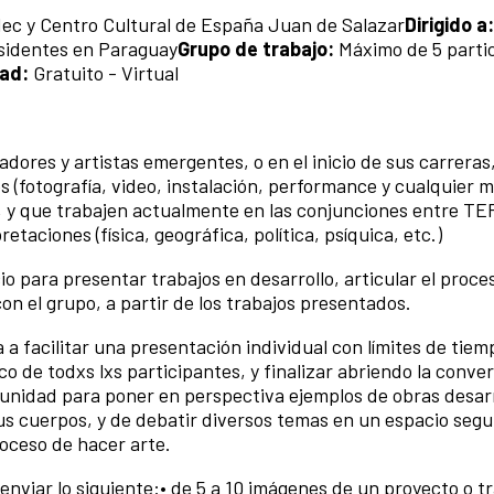
ec y Centro Cultural de España Juan de Salazar
Dirigido a:
esidentes en Paraguay
Grupo de trabajo:
Máximo de 5 parti
ad:
Gratuito - Virtual
adores y artistas emergentes, o en el inicio de sus carreras
s (fotografía, video, instalación, performance y cualquier 
 y que trabajen actualmente en las conjunciones entre T
aciones (física, geográfica, política, psíquica, etc.)
o para presentar trabajos en desarrollo, articular el proce
con el grupo, a partir de los trabajos presentados.
a facilitar una presentación individual con límites de tiem
ico de todxs lxs participantes, y finalizar abriendo la conve
tunidad para poner en perspectiva ejemplos de obras desar
us cuerpos, y de debatir diversos temas en un espacio segur
proceso de hacer arte.
nviar lo siguiente:• de 5 a 10 imágenes de un proyecto o t