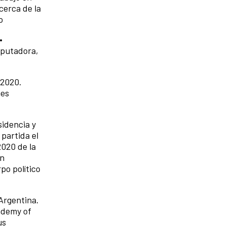
cerca de la
o
•
mputadora,
 2020.
nes
sidencia y
partida el
2020 de la
en
po político
 Argentina.
ademy of
us