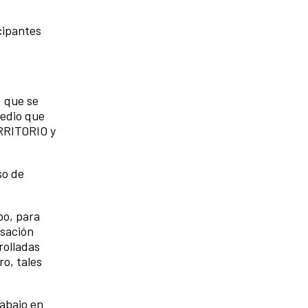
cipantes
, que se
medio que
ERRITORIO y
so de
po, para
rsación
rolladas
o, tales
rabajo en