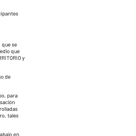
cipantes
, que se
medio que
ERRITORIO y
so de
po, para
rsación
rolladas
o, tales
rabajo en