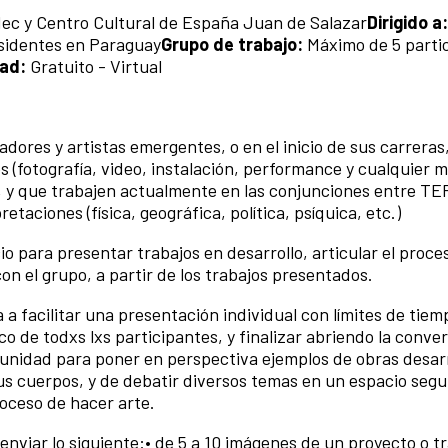
ec y Centro Cultural de España Juan de Salazar
Dirigido a:
esidentes en Paraguay
Grupo de trabajo:
Máximo de 5 parti
ad:
Gratuito - Virtual
adores y artistas emergentes, o en el inicio de sus carreras
s (fotografía, video, instalación, performance y cualquier 
 y que trabajen actualmente en las conjunciones entre T
aciones (física, geográfica, política, psíquica, etc.)
o para presentar trabajos en desarrollo, articular el proce
con el grupo, a partir de los trabajos presentados.
a facilitar una presentación individual con límites de tiem
ico de todxs lxs participantes, y finalizar abriendo la conve
tunidad para poner en perspectiva ejemplos de obras desar
us cuerpos, y de debatir diversos temas en un espacio segur
proceso de hacer arte.
nviar lo siguiente:• de 5 a 10 imágenes de un proyecto o t