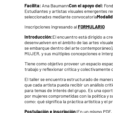
Facilita:
Ana Baumann
Con el apoyo del:
Fond
Estudiantes y artistas visuales emergentes r
seleccionadxs mediante convocatoria
Modalid
Inscripciones ingresando al
FORMULARIO
Introducción:
El encuentro está dirigido a cre
desenvuelven en el ámbito de las artes visuale
se embarque dentro del arte contemporáneo),
MUJER, y sus múltiples concepciones e interpret
Tiene como objetivo proveer un espacio espaci
trabajo y reflexionar crítica y colectivamente 
El taller se encuentra estructurado de manera 
que cada artista pueda recibir un análisis crít
para temas de interés del grupo. Es una opor
por mujeres comprometidas con la política y s
como: qué significa la práctica artística y el 
Postulación e inscripción:
En un mismo PDF, e