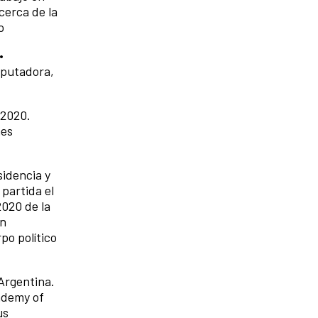
cerca de la
o
•
mputadora,
 2020.
nes
sidencia y
partida el
2020 de la
en
po político
 Argentina.
ademy of
us