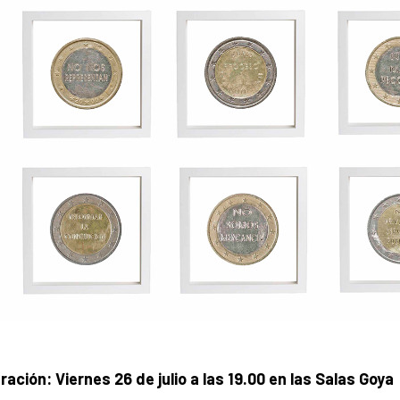
ración: Viernes 26 de julio a las 19.00 en las Salas Goya