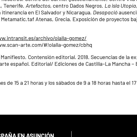
, Tenerife.
Artefactos
, centro Dados Negros.
La isla Utopía
n itinerancia en El Salvador y Nicaragua.
Desapació
ausenci
. Metamatic.taf Atenas, Grecia. Exposición de proyectos baj
w.intransit.es/archivo/olalla-gomez/
www.scan-arte.com/#!olalla-gomez/cbhq
Manifiesto. Contensión editorial. 2018. Secuencias de la ex
oarte español. Editorial/ Ediciones de Castilla-La Mancha –
es de 15 a 21 horas y los sábados de 9 a 18 horas hasta el 1
SPAÑA EN ASUNCIÓN