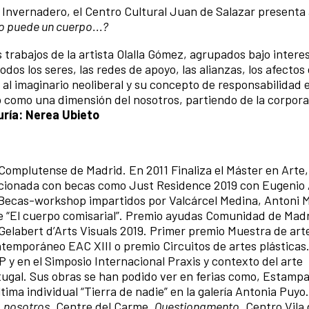
 Invernadero, el Centro Cultural Juan de Salazar presenta a
o puede un cuerpo...?
 trabajos de la artista Olalla Gómez, agrupados bajo intere
os los seres, las redes de apoyo, las alianzas, los afectos 
al imaginario neoliberal y su concepto de responsabilidad 
o como una dimensión del nosotros, partiendo de la corpor
ría: Nerea Ubieto
 Complutense de Madrid. En 2011 Finaliza el Máster en Arte,
eccionada con becas como Just Residence 2019 con Eugenio
Becas-workshop impartidos por Valcárcel Medina, Antoni
e “El cuerpo comisarial”. Premio ayudas Comunidad de Madr
 Gelabert d’Arts Visuals 2019. Primer premio Muestra de art
ntemporáneo EAC XIII o premio Circuitos de artes plásticas
 y en el Simposio Internacional Praxis y contexto del arte
gal. Sus obras se han podido ver en ferias como, Estamp
tima individual “Tierra de nadie” en la galería Antonia Puy
, nosotros
. Centre del Carme.
Questionamento
, Centro Vila 