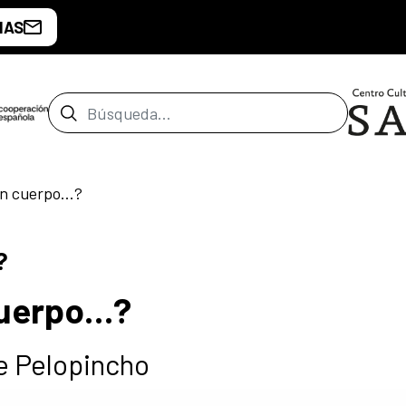
IAS
Barra de búsqueda
un cuerpo…?
?
cuerpo…?
e Pelopincho