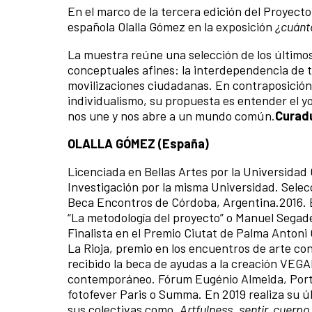
En el marco de la tercera edición del Proyecto
española Olalla Gómez en la exposición
¿cuánt
La muestra reúne una selección de los últimos
conceptuales afines: la interdependencia de tod
movilizaciones ciudadanas. En contraposición 
individualismo, su propuesta es entender el y
nos une y nos abre a un mundo común.
Curadu
OLALLA GÓMEZ (España)
Licenciada en Bellas Artes por la Universidad
Investigación por la misma Universidad. Sel
Beca Encontros de Córdoba, Argentina.2016. 
“La metodología del proyecto” o Manuel Segad
Finalista en el Premio Ciutat de Palma Antoni
La Rioja, premio en los encuentros de arte co
recibido la beca de ayudas a la creación VEGAP
contemporáneo. Fórum Eugénio Almeida, Portu
fotofever Paris o Summa. En 2019 realiza su úl
sus colectivas como,
Artfulness
,
sentir, cuerpo