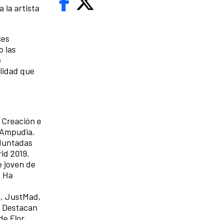
 la artista
ses
o las
e
alidad que
 Creación e
 Ampudia.
 Muntadas
id 2019.
e joven de
. Ha
a, JustMad,
o. Destacan
de Flor,