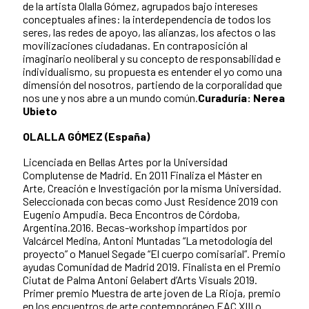
de la artista Olalla Gómez, agrupados bajo intereses
conceptuales afines: la interdependencia de todos los
seres, las redes de apoyo, las alianzas, los afectos o las
movilizaciones ciudadanas. En contraposición al
imaginario neoliberal y su concepto de responsabilidad e
individualismo, su propuesta es entender el yo como una
dimensión del nosotros, partiendo de la corporalidad que
nos une y nos abre a un mundo común.
Curaduría: Nerea
Ubieto
OLALLA GÓMEZ (España)
Licenciada en Bellas Artes por la Universidad
Complutense de Madrid. En 2011 Finaliza el Máster en
Arte, Creación e Investigación por la misma Universidad.
Seleccionada con becas como Just Residence 2019 con
Eugenio Ampudia. Beca Encontros de Córdoba,
Argentina.2016. Becas-workshop impartidos por
Valcárcel Medina, Antoni Muntadas “La metodología del
proyecto” o Manuel Segade “El cuerpo comisarial”. Premio
ayudas Comunidad de Madrid 2019. Finalista en el Premio
Ciutat de Palma Antoni Gelabert d’Arts Visuals 2019.
Primer premio Muestra de arte joven de La Rioja, premio
en los encuentros de arte contemporáneo EAC XIII o