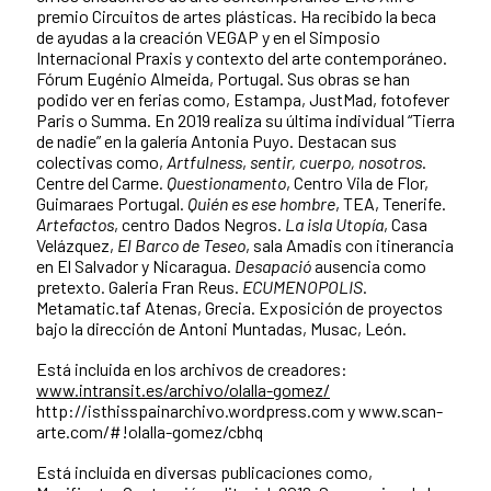
premio Circuitos de artes plásticas. Ha recibido la beca
de ayudas a la creación VEGAP y en el Simposio
Internacional Praxis y contexto del arte contemporáneo.
Fórum Eugénio Almeida, Portugal. Sus obras se han
podido ver en ferias como, Estampa, JustMad, fotofever
Paris o Summa. En 2019 realiza su última individual “Tierra
de nadie” en la galería Antonia Puyo. Destacan sus
colectivas como,
Artfulness
,
sentir, cuerpo, nosotros
.
Centre del Carme.
Questionamento
, Centro Vila de Flor,
Guimaraes Portugal.
Quién es ese hombre
, TEA, Tenerife.
Artefactos
, centro Dados Negros.
La isla Utopía
, Casa
Velázquez,
El Barco de Teseo
, sala Amadis con itinerancia
en El Salvador y Nicaragua.
Desapació
ausencia como
pretexto. Galeria Fran Reus.
ECUMENOPOLIS
.
Metamatic.taf Atenas, Grecia. Exposición de proyectos
bajo la dirección de Antoni Muntadas, Musac, León.
Está incluida en los archivos de creadores:
www.intransit.es/archivo/olalla-gomez/
http://isthisspainarchivo.wordpress.com y www.scan-
arte.com/#!olalla-gomez/cbhq
Está incluida en diversas publicaciones como,