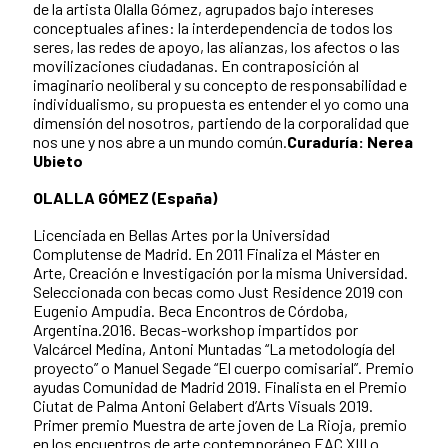
de la artista Olalla Gómez, agrupados bajo intereses
conceptuales afines: la interdependencia de todos los
seres, las redes de apoyo, las alianzas, los afectos o las
movilizaciones ciudadanas. En contraposición al
imaginario neoliberal y su concepto de responsabilidad e
individualismo, su propuesta es entender el yo como una
dimensión del nosotros, partiendo de la corporalidad que
nos une y nos abre a un mundo común.
Curaduría: Nerea
Ubieto
OLALLA GÓMEZ (España)
Licenciada en Bellas Artes por la Universidad
Complutense de Madrid. En 2011 Finaliza el Máster en
Arte, Creación e Investigación por la misma Universidad.
Seleccionada con becas como Just Residence 2019 con
Eugenio Ampudia. Beca Encontros de Córdoba,
Argentina.2016. Becas-workshop impartidos por
Valcárcel Medina, Antoni Muntadas “La metodología del
proyecto” o Manuel Segade “El cuerpo comisarial”. Premio
ayudas Comunidad de Madrid 2019. Finalista en el Premio
Ciutat de Palma Antoni Gelabert d’Arts Visuals 2019.
Primer premio Muestra de arte joven de La Rioja, premio
en los encuentros de arte contemporáneo EAC XIII o