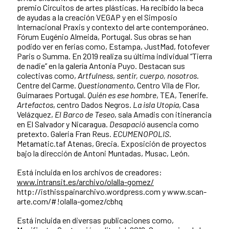
premio Circuitos de artes plásticas. Ha recibido la beca
de ayudas a la creación VEGAP y en el Simposio
Internacional Praxis y contexto del arte contemporáneo.
Fórum Eugénio Almeida, Portugal. Sus obras se han
podido ver en ferias como, Estampa, JustMad, fotofever
Paris o Summa. En 2019 realiza su última individual “Tierra
de nadie” en la galería Antonia Puyo. Destacan sus
colectivas como,
Artfulness
,
sentir, cuerpo, nosotros
.
Centre del Carme.
Questionamento
, Centro Vila de Flor,
Guimaraes Portugal.
Quién es ese hombre
, TEA, Tenerife.
Artefactos
, centro Dados Negros.
La isla Utopía
, Casa
Velázquez,
El Barco de Teseo
, sala Amadis con itinerancia
en El Salvador y Nicaragua.
Desapació
ausencia como
pretexto. Galeria Fran Reus.
ECUMENOPOLIS
.
Metamatic.taf Atenas, Grecia. Exposición de proyectos
bajo la dirección de Antoni Muntadas, Musac, León.
Está incluida en los archivos de creadores:
www.intransit.es/archivo/olalla-gomez/
http://isthisspainarchivo.wordpress.com y www.scan-
arte.com/#!olalla-gomez/cbhq
Está incluida en diversas publicaciones como,