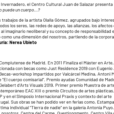
 Invernadero, el Centro Cultural Juan de Salazar presenta a
o puede un cuerpo...?
 trabajos de la artista Olalla Gómez, agrupados bajo intere
os los seres, las redes de apoyo, las alianzas, los afectos 
al imaginario neoliberal y su concepto de responsabilidad 
o como una dimensión del nosotros, partiendo de la corpor
ría: Nerea Ubieto
 Complutense de Madrid. En 2011 Finaliza el Máster en Arte,
eccionada con becas como Just Residence 2019 con Eugenio
Becas-workshop impartidos por Valcárcel Medina, Antoni
e “El cuerpo comisarial”. Premio ayudas Comunidad de Madr
 Gelabert d’Arts Visuals 2019. Primer premio Muestra de art
ntemporáneo EAC XIII o premio Circuitos de artes plásticas
 y en el Simposio Internacional Praxis y contexto del arte
gal. Sus obras se han podido ver en ferias como, Estamp
tima individual “Tierra de nadie” en la galería Antonia Puy
, nosotros
. Centre del Carme.
Questionamento
, Centro Vila 