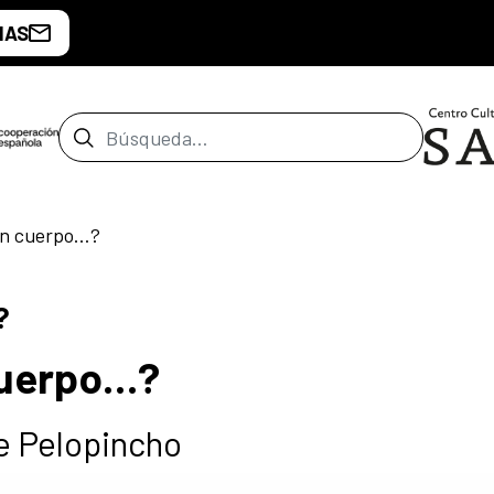
IAS
Barra de búsqueda
un cuerpo…?
?
cuerpo…?
e Pelopincho