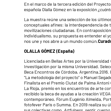
En el marco de la tercera edición del Proyecto
española Olalla Gómez en la exposición
¿cuánt
La muestra reúne una selección de los últimos
conceptuales afines: la interdependencia de tod
movilizaciones ciudadanas. En contraposición 
individualismo, su propuesta es entender el y
nos une y nos abre a un mundo común.
Curadu
OLALLA GÓMEZ (España)
Licenciada en Bellas Artes por la Universidad
Investigación por la misma Universidad. Sel
Beca Encontros de Córdoba, Argentina.2016. 
“La metodología del proyecto” o Manuel Segad
Finalista en el Premio Ciutat de Palma Antoni
La Rioja, premio en los encuentros de arte co
recibido la beca de ayudas a la creación VEGAP
contemporáneo. Fórum Eugénio Almeida, Portu
fotofever Paris o Summa. En 2019 realiza su úl
sus colectivas como,
Artfulness
,
sentir, cuerpo