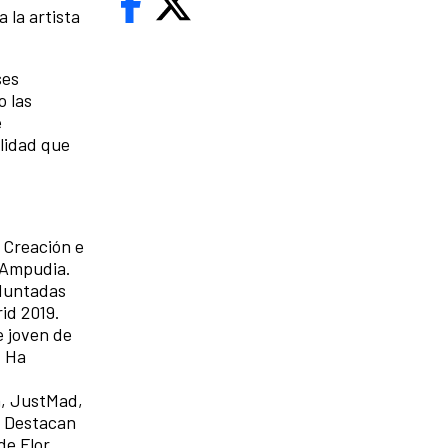
 la artista
ses
o las
e
alidad que
 Creación e
 Ampudia.
 Muntadas
id 2019.
e joven de
. Ha
a, JustMad,
o. Destacan
de Flor,