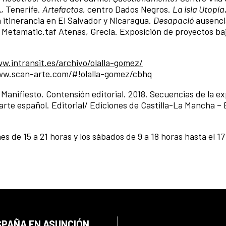
, Tenerife.
Artefactos
, centro Dados Negros.
La isla Utopía
n itinerancia en El Salvador y Nicaragua.
Desapació
ausenci
. Metamatic.taf Atenas, Grecia. Exposición de proyectos baj
w.intransit.es/archivo/olalla-gomez/
www.scan-arte.com/#!olalla-gomez/cbhq
Manifiesto. Contensión editorial. 2018. Secuencias de la ex
oarte español. Editorial/ Ediciones de Castilla-La Mancha –
es de 15 a 21 horas y los sábados de 9 a 18 horas hasta el 1
SPAÑA EN ASUNCIÓN