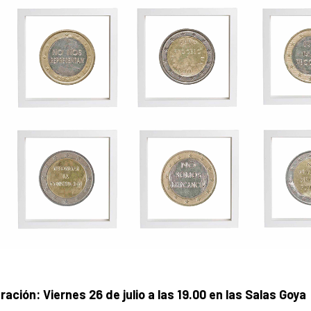
ración: Viernes 26 de julio a las 19.00 en las Salas Goya