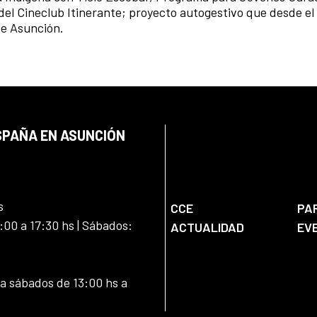
 del Cineclub Itinerante; proyecto autogestivo que desde el
de Asunción.
SPAÑA EN ASUNCIÓN
s
CCE
PA
:00 a 17:30 hs | Sábados:
ACTUALIDAD
EV
 a sábados de 13:00 hs a