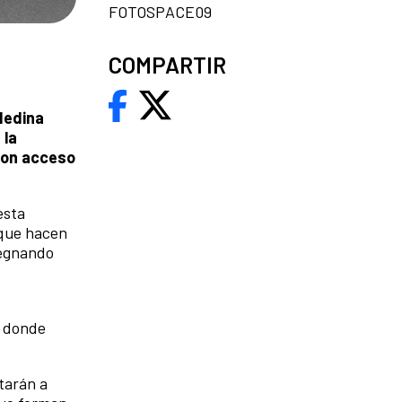
FOTOSPACE09
COMPARTIR
Medina
 la
 con acceso
esta
 que hacen
regnando
o donde
starán a