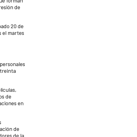
que forman
resión de
ábado 20 de
s el martes
 personales
treinta
lículas,
os de
zaciones en
s
iación de
dores de la