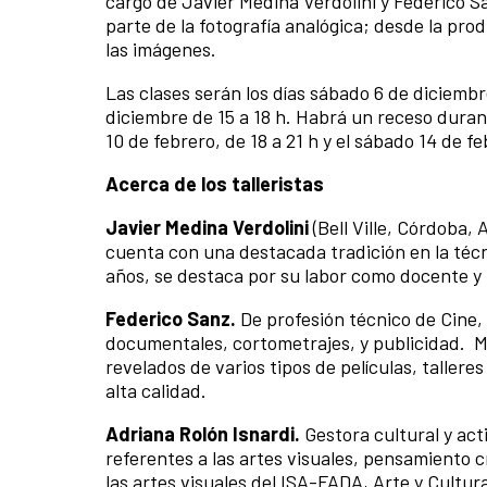
cargo de Javier Medina Verdolini y Federico 
parte de la fotografía analógica; desde la pro
las imágenes.
Las clases serán los días sábado 6 de diciembr
diciembre de 15 a 18 h. Habrá un receso duran
10 de febrero, de 18 a 21 h y el sábado 14 de fe
Acerca de los talleristas
Javier Medina Verdolini
(Bell Ville, Córdoba,
cuenta con una destacada tradición en la téc
años, se destaca por su labor como docente y 
Federico Sanz.
De profesión técnico de Cine,
documentales, cortometrajes, y publicidad. M
revelados de varios tipos de películas, tallere
alta calidad.
Adriana Rolón Isnardi.
Gestora cultural y act
referentes a las artes visuales, pensamiento c
las artes visuales del ISA-FADA, Arte y Cultu