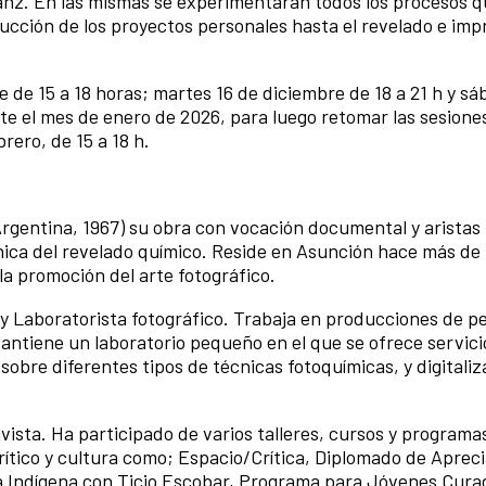
Sanz. En las mismas se experimentarán todos los procesos 
ducción de los proyectos personales hasta el revelado e imp
e de 15 a 18 horas; martes 16 de diciembre de 18 a 21 h y s
te el mes de enero de 2026, para luego retomar las sesione
brero, de 15 a 18 h.
 Argentina, 1967) su obra con vocación documental y aristas
nica del revelado químico. Reside en Asunción hace más de 
la promoción del arte fotográfico.
 y Laboratorista fotográfico. Trabaja en producciones de pe
antiene un laboratorio pequeño en el que se ofrece servici
s sobre diferentes tipos de técnicas fotoquímicas, y digitali
ivista. Ha participado de varios talleres, cursos y programa
rítico y cultura como; Espacio/Crítica, Diplomado de Aprec
ra Indígena con Ticio Escobar, Programa para Jóvenes Cura