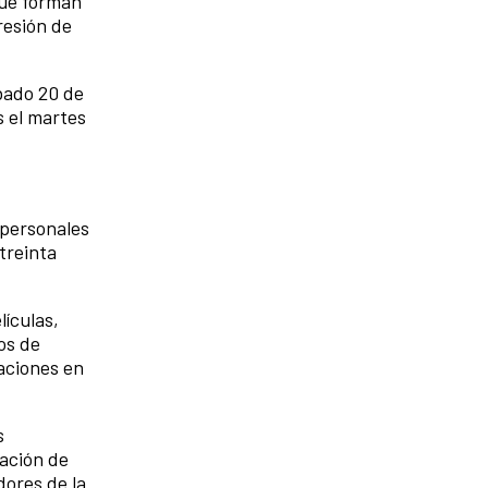
que forman
resión de
ábado 20 de
s el martes
 personales
treinta
lículas,
os de
zaciones en
s
iación de
dores de la