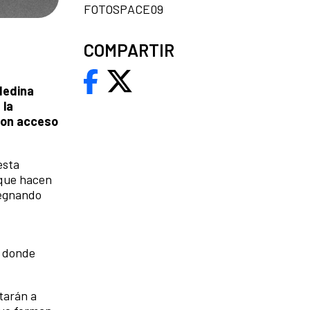
FOTOSPACE09
COMPARTIR
Medina
 la
 con acceso
esta
 que hacen
regnando
o donde
starán a