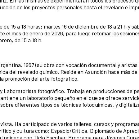
Sanz. En las mismas se experimentarán todos los procesos 
ducción de los proyectos personales hasta el revelado e imp
e de 15 a 18 horas; martes 16 de diciembre de 18 a 21 h y s
te el mes de enero de 2026, para luego retomar las sesione
brero, de 15 a 18 h.
 Argentina, 1967) su obra con vocación documental y aristas
nica del revelado químico. Reside en Asunción hace más de 
la promoción del arte fotográfico.
 y Laboratorista fotográfico. Trabaja en producciones de pe
antiene un laboratorio pequeño en el que se ofrece servici
s sobre diferentes tipos de técnicas fotoquímicas, y digitali
ivista. Ha participado de varios talleres, cursos y programa
rítico y cultura como; Espacio/Crítica, Diplomado de Aprec
ra Indígena con Ticio Escobar, Programa para Jóvenes Cura