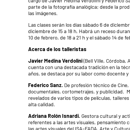
cargo de Javier Medina Verdolini y Federico 
parte de la fotografía analógica; desde la pro
las imágenes.
Las clases serán los días sábado 6 de diciembr
diciembre de 15 a 18 h. Habrá un receso duran
10 de febrero, de 18 a 21 h y el sábado 14 de fe
Acerca de los talleristas
Javier Medina Verdolini
(Bell Ville, Córdoba,
cuenta con una destacada tradición en la téc
años, se destaca por su labor como docente y 
Federico Sanz.
De profesión técnico de Cine,
documentales, cortometrajes, y publicidad. M
revelados de varios tipos de películas, tallere
alta calidad.
Adriana Rolón Isnardi.
Gestora cultural y act
referentes a las artes visuales, pensamiento c
las artes visuales del ISA-FADA, Arte y Cultu