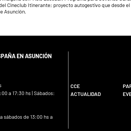
 del Cineclub Itinerante; proyecto autogestivo que desde el
de Asunción.
SPAÑA EN ASUNCIÓN
s
CCE
PA
:00 a 17:30 hs | Sábados:
ACTUALIDAD
EV
 a sábados de 13:00 hs a