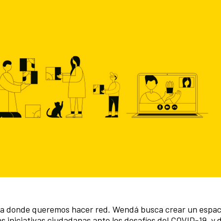
rma donde queremos hacer red. Wendá busca crear un espac
s iniciativas ciudadanas ante los desafíos del COVID-19, y d