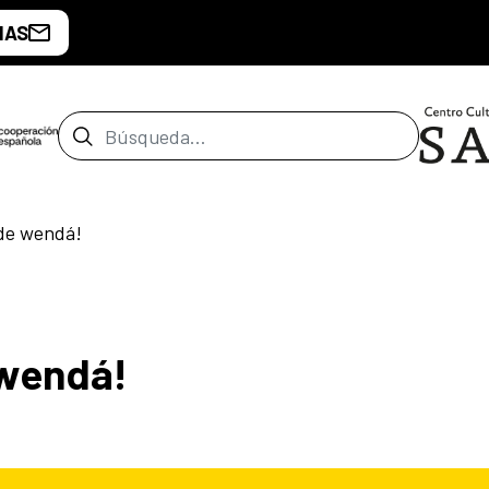
IAS
Barra de búsqueda
 de wendá!
 wendá!