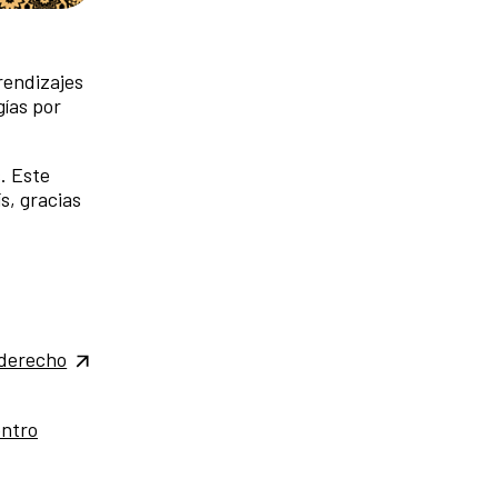
rendizajes
gías por
. Este
s, gracias
derecho
ntro