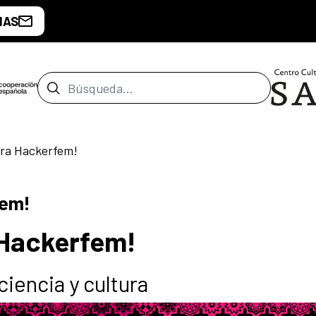
IAS
Barra de búsqueda
cera Hackerfem!
fem!
 Hackerfem!
ciencia y cultura