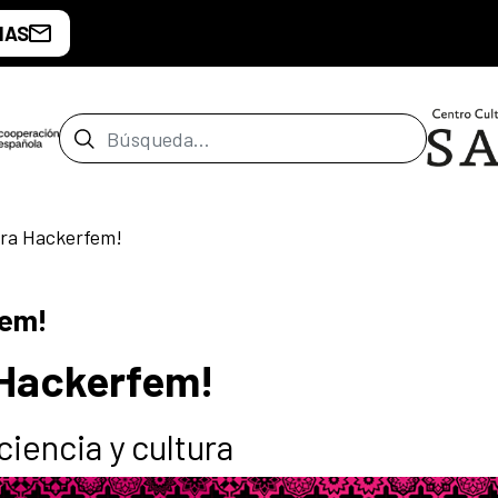
IAS
Barra de búsqueda
cera Hackerfem!
fem!
 Hackerfem!
ciencia y cultura