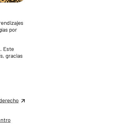
rendizajes
gías por
. Este
s, gracias
derecho
ntro