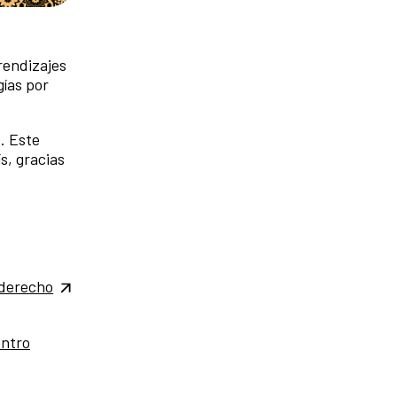
rendizajes
gías por
. Este
s, gracias
derecho
ntro