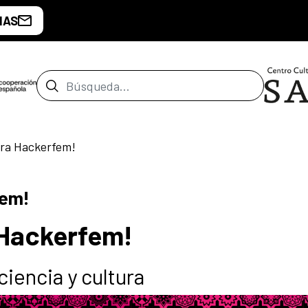
IAS
Barra de búsqueda
cera Hackerfem!
fem!
 Hackerfem!
ciencia y cultura