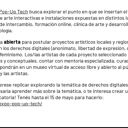
 Pop-Up Tech
busca explorar el punto en que se insertan el 
de arte interactivas e instalaciones expuestas en distintos 
e intercambio, formación online, clínica de arte y desarroll
ología.
ia
abierta
para postular proyectos artísticos locales y regio
 los derechos digitales (anonimato, libertad de expresión,
 feminismo. Los/las artistas de cada proyecto seleccionado
s y conceptuales, contar con mentoría especializada, curad
xpondrán en un museo virtual de acceso libre y abierto al pú
 las artistas.
erese replicar explorando la temática de derechos digitales,
esaría aprender más sobre la temática, o te interesa crear 
catoria! Tenés hasta el 15 de mayo para hacerlo:
s/expo-pop-up-tech/