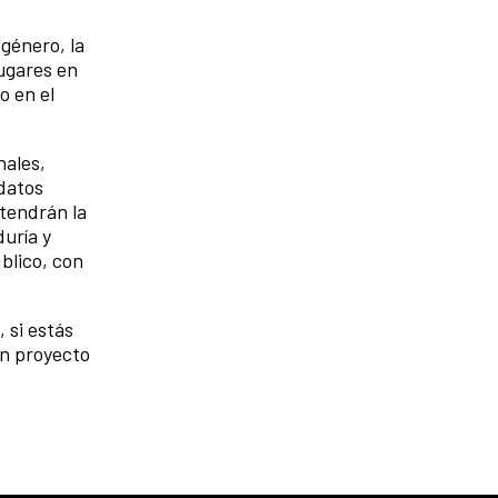
género, la
lugares en
o en el
nales,
 datos
 tendrán la
uría y
blico, con
 si estás
un proyecto