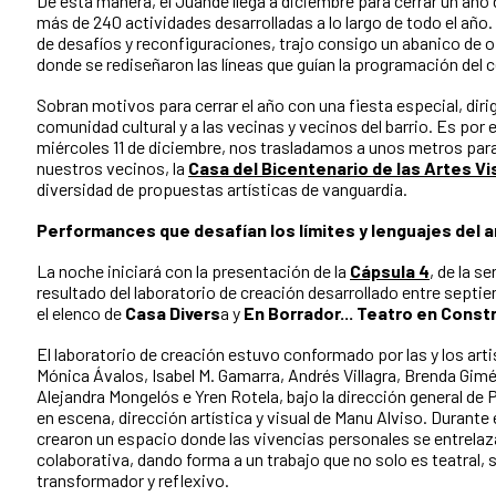
De esta manera, el Juande llega a diciembre para cerrar un añ
más de 240 actividades desarrolladas a lo largo de todo el año
de desafíos y reconfiguraciones, trajo consigo un abanico de 
donde se rediseñaron las líneas que guían la programación del c
Sobran motivos para cerrar el año con una fiesta especial, dirig
comunidad cultural y a las vecinas y vecinos del barrio. Es por
miércoles 11 de diciembre, nos trasladamos a unos metros para 
nuestros vecinos, la
Casa del Bicentenario de las Artes Vi
diversidad de propuestas artísticas de vanguardia.
Performances que desafían los límites y lenguajes del a
La noche iniciará con la presentación de la
Cápsula 4
, de la s
resultado del laboratorio de creación desarrollado entre septi
el elenco de
Casa Divers
a y
En Borrador... Teatro en Const
El laboratorio de creación estuvo conformado por las y los ar
Mónica Ávalos, Isabel M. Gamarra, Andrés Villagra, Brenda Gim
Alejandra Mongelós e Yren Rotela, bajo la dirección general de P
en escena, dirección artística y visual de Manu Alviso. Durante
crearon un espacio donde las vivencias personales se entrelaz
colaborativa, dando forma a un trabajo que no solo es teatral
transformador y reflexivo.