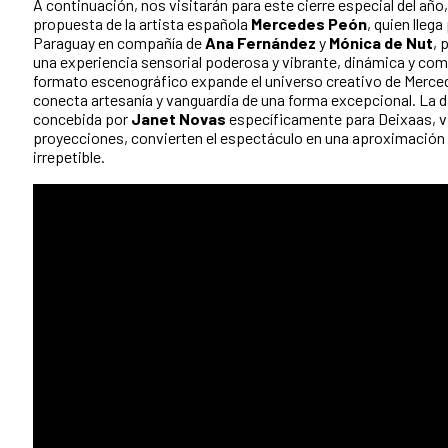
A continuación, nos visitarán para este cierre especial del año
propuesta de la artista española
Mercedes Peón
, quien lleg
Paraguay en compañía de
Ana Fernández
y
Mónica de Nut
, 
una experiencia sensorial poderosa y vibrante, dinámica y co
formato escenográfico expande el universo creativo de Merced
conecta artesanía y vanguardia de una forma excepcional. L
concebida por
Janet Novas
específicamente para Deixaas, vi
proyecciones, convierten el espectáculo en una aproximación
irrepetible.