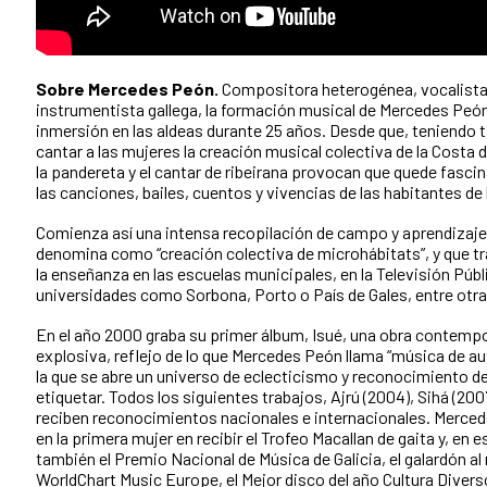
Sobre Mercedes Peón.
Compositora heterogénea, vocalista 
instrumentista gallega, la formación musical de Mercedes Peó
inmersión en las aldeas durante 25 años. Desde que, teniendo t
cantar a las mujeres la creación musical colectiva de la Costa 
la pandereta y el cantar de ribeirana provocan que quede fascin
las canciones, bailes, cuentos y vivencias de las habitantes de 
Comienza así una intensa recopilación de campo y aprendizaje 
denomina como “creación colectiva de microhábitats”, y que tr
la enseñanza en las escuelas municipales, en la Televisión Públi
universidades como Sorbona, Porto o País de Gales, entre otra
En el año 2000 graba su primer álbum, Isué, una obra contempo
explosiva, reflejo de lo que Mercedes Peón llama “música de au
la que se abre un universo de eclecticismo y reconocimiento de l
etiquetar. Todos los siguientes trabajos, Ajrú (2004), Sihá (2007
reciben reconocimientos nacionales e internacionales. Merce
en la primera mujer en recibir el Trofeo Macallan de gaita y, en 
también el Premio Nacional de Música de Galicia, el galardón al
WorldChart Music Europe, el Mejor disco del año Cultura Diverso