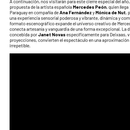
A continuación, nos visitarán para este cierre especial del año
propuesta de la artista española
Mercedes Peón
, quien lleg
Paraguay en compañía de
Ana Fernández
y
Mónica de Nut
, 
una experiencia sensorial poderosa y vibrante, dinámica y co
formato escenográfico expande el universo creativo de Merced
conecta artesanía y vanguardia de una forma excepcional. L
concebida por
Janet Novas
específicamente para Deixaas, vi
proyecciones, convierten el espectáculo en una aproximación
irrepetible.