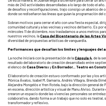
De esta manera, el Juande llega a diciembre para cerrar un añ
más de 240 actividades desarrolladas a lo largo de todo el año
de desafíos y reconfiguraciones, trajo consigo un abanico de 
donde se rediseñaron las líneas que guían la programación del c
Sobran motivos para cerrar el año con una fiesta especial, dirig
comunidad cultural y a las vecinas y vecinos del barrio. Es por
miércoles 11 de diciembre, nos trasladamos a unos metros para 
nuestros vecinos, la
Casa del Bicentenario de las Artes Vi
diversidad de propuestas artísticas de vanguardia.
Performances que desafían los límites y lenguajes del a
La noche iniciará con la presentación de la
Cápsula 4
, de la s
resultado del laboratorio de creación desarrollado entre septi
el elenco de
Casa Divers
a y
En Borrador... Teatro en Const
El laboratorio de creación estuvo conformado por las y los ar
Mónica Ávalos, Isabel M. Gamarra, Andrés Villagra, Brenda Gim
Alejandra Mongelós e Yren Rotela, bajo la dirección general de P
en escena, dirección artística y visual de Manu Alviso. Durante
crearon un espacio donde las vivencias personales se entrelaz
colaborativa, dando forma a un trabajo que no solo es teatral
transformador y reflexivo.