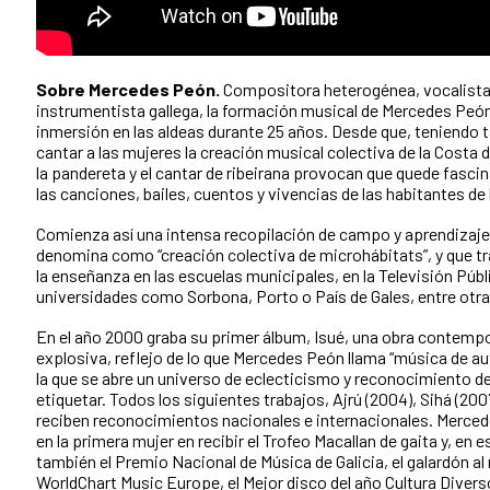
Sobre Mercedes Peón.
Compositora heterogénea, vocalista 
instrumentista gallega, la formación musical de Mercedes Peó
inmersión en las aldeas durante 25 años. Desde que, teniendo t
cantar a las mujeres la creación musical colectiva de la Costa 
la pandereta y el cantar de ribeirana provocan que quede fascin
las canciones, bailes, cuentos y vivencias de las habitantes de 
Comienza así una intensa recopilación de campo y aprendizaje 
denomina como “creación colectiva de microhábitats”, y que tr
la enseñanza en las escuelas municipales, en la Televisión Públi
universidades como Sorbona, Porto o País de Gales, entre otra
En el año 2000 graba su primer álbum, Isué, una obra contempo
explosiva, reflejo de lo que Mercedes Peón llama “música de au
la que se abre un universo de eclecticismo y reconocimiento de l
etiquetar. Todos los siguientes trabajos, Ajrú (2004), Sihá (2007
reciben reconocimientos nacionales e internacionales. Merce
en la primera mujer en recibir el Trofeo Macallan de gaita y, en 
también el Premio Nacional de Música de Galicia, el galardón al
WorldChart Music Europe, el Mejor disco del año Cultura Diverso