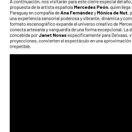
A continuación, nos visitarán para este cierre especial del año
propuesta de la artista española
Mercedes Peón
, quien lleg
Paraguay en compañía de
Ana Fernández
y
Mónica de Nut
, 
una experiencia sensorial poderosa y vibrante, dinámica y co
formato escenográfico expande el universo creativo de Merced
conecta artesanía y vanguardia de una forma excepcional. L
concebida por
Janet Novas
específicamente para Deixaas, vi
proyecciones, convierten el espectáculo en una aproximación
irrepetible.