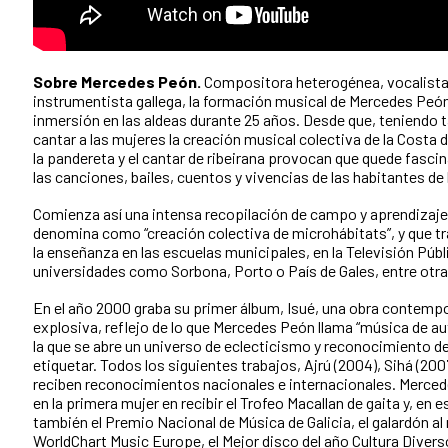
Sobre Mercedes Peón.
Compositora heterogénea, vocalista 
instrumentista gallega, la formación musical de Mercedes Peó
inmersión en las aldeas durante 25 años. Desde que, teniendo t
cantar a las mujeres la creación musical colectiva de la Costa 
la pandereta y el cantar de ribeirana provocan que quede fascin
las canciones, bailes, cuentos y vivencias de las habitantes de 
Comienza así una intensa recopilación de campo y aprendizaje 
denomina como “creación colectiva de microhábitats”, y que tr
la enseñanza en las escuelas municipales, en la Televisión Públi
universidades como Sorbona, Porto o País de Gales, entre otra
En el año 2000 graba su primer álbum, Isué, una obra contempo
explosiva, reflejo de lo que Mercedes Peón llama “música de au
la que se abre un universo de eclecticismo y reconocimiento de l
etiquetar. Todos los siguientes trabajos, Ajrú (2004), Sihá (2007
reciben reconocimientos nacionales e internacionales. Merce
en la primera mujer en recibir el Trofeo Macallan de gaita y, en 
también el Premio Nacional de Música de Galicia, el galardón al
WorldChart Music Europe, el Mejor disco del año Cultura Diverso