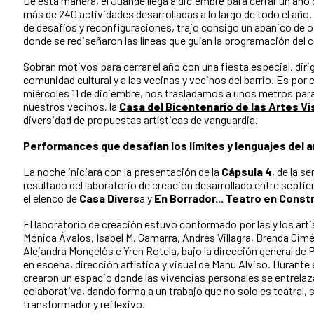
De esta manera, el Juande llega a diciembre para cerrar un añ
más de 240 actividades desarrolladas a lo largo de todo el año
de desafíos y reconfiguraciones, trajo consigo un abanico de 
donde se rediseñaron las líneas que guían la programación del c
Sobran motivos para cerrar el año con una fiesta especial, dirig
comunidad cultural y a las vecinas y vecinos del barrio. Es por
miércoles 11 de diciembre, nos trasladamos a unos metros para 
nuestros vecinos, la
Casa del Bicentenario de las Artes Vi
diversidad de propuestas artísticas de vanguardia.
Performances que desafían los límites y lenguajes del a
La noche iniciará con la presentación de la
Cápsula 4
, de la s
resultado del laboratorio de creación desarrollado entre septi
el elenco de
Casa Divers
a y
En Borrador... Teatro en Const
El laboratorio de creación estuvo conformado por las y los ar
Mónica Ávalos, Isabel M. Gamarra, Andrés Villagra, Brenda Gim
Alejandra Mongelós e Yren Rotela, bajo la dirección general de P
en escena, dirección artística y visual de Manu Alviso. Durante
crearon un espacio donde las vivencias personales se entrelaz
colaborativa, dando forma a un trabajo que no solo es teatral
transformador y reflexivo.