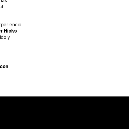
 las
al
xperiencia
r Hicks
ido y
 con