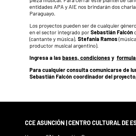
pieza musical. Para cerrar este plantel de tant
entidades APA y AIE nos brindarán dos charla
Paraguayo.
Los proyectos pueden ser de cualquier género 
en el sector integrado por
Sebastián Falcón
d
(cantante y música),
Stefania Ramos
(música
productor musical argentino).
Ingresa a las
bases, condiciones
y
formula
Para cualquier consulta comunicarse de lun
Sebastián Falcón coordinador del proyecto,
CCE ASUNCIÓN | CENTRO CULTURAL DE E