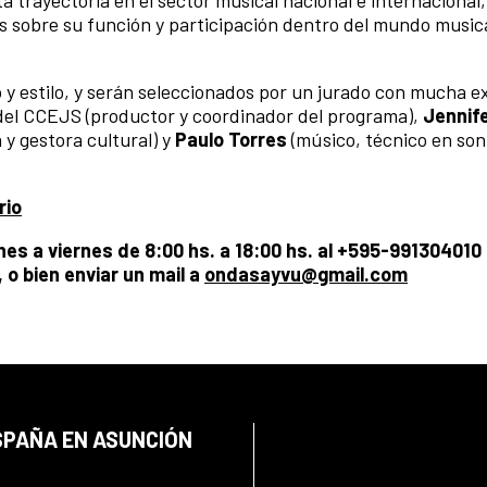
a trayectoria en el sector musical nacional e internacional,
s sobre su función y participación dentro del mundo music
y estilo, y serán seleccionados por un jurado con mucha e
el CCEJS (productor y coordinador del programa),
Jennife
 y gestora cultural) y
Paulo Torres
(músico, técnico en son
rio
es a viernes de 8:00 hs. a 18:00 hs. al +595-991304010
 o bien enviar un mail a
ondasayvu@gmail.com
SPAÑA EN ASUNCIÓN