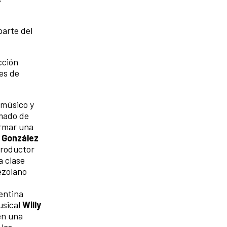
parte del
cción
es de
 músico y
rmado de
armar una
 González
 productor
a clase
ezolano
entina
usical
Willy
en una