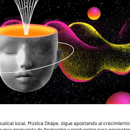
usical local, Música Okápe, sigue apostando al crecimiento
a nueva propuesta de formación y producción para proyecto