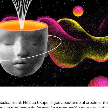
usical local, Música Okápe, sigue apostando al crecimiento
a nueva propuesta de formación y producción para proyecto