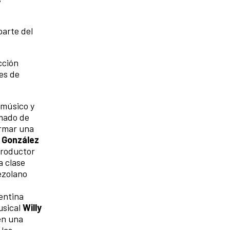
parte del
cción
es de
 músico y
rmado de
armar una
 González
 productor
a clase
ezolano
entina
usical
Willy
en una