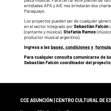
pieza musical. Para cerrar este plantel de tant
entidades APA y AIE nos brindarán dos charla
Paraguayo.
Los proyectos pueden ser de cualquier género 
en el sector integrado por
Sebastián Falcón
d
(cantante y música),
Stefania Ramos
(música
productor musical argentino).
Ingresa a las
bases, condiciones
y
formula
Para cualquier consulta comunicarse de lun
Sebastián Falcón coordinador del proyecto,
CCE ASUNCIÓN | CENTRO CULTURAL DE E