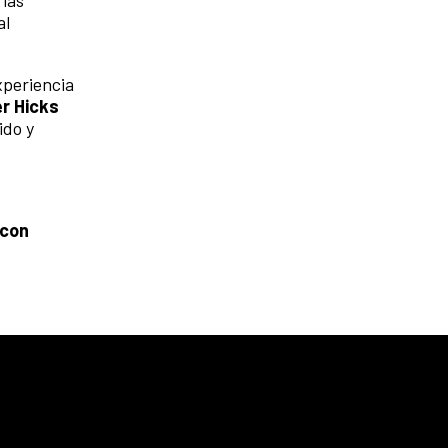
 las
al
xperiencia
r Hicks
ido y
 con