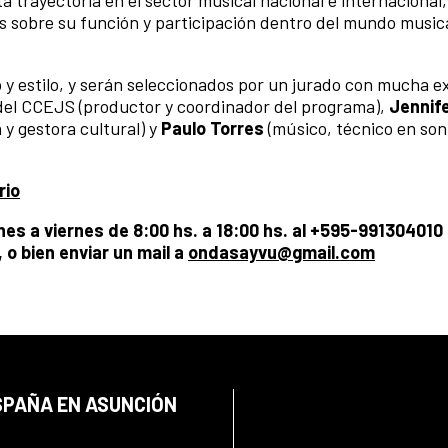
a trayectoria en el sector musical nacional e internacional,
s sobre su función y participación dentro del mundo music
y estilo, y serán seleccionados por un jurado con mucha e
el CCEJS (productor y coordinador del programa),
Jennife
 y gestora cultural) y
Paulo Torres
(músico, técnico en son
rio
es a viernes de 8:00 hs. a 18:00 hs. al +595-991304010
 o bien enviar un mail a
ondasayvu@gmail.com
SPAÑA EN ASUNCIÓN