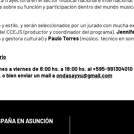
a trayectoria en el sector musical nacional e internacional,
s sobre su función y participación dentro del mundo music
y estilo, y serán seleccionados por un jurado con mucha e
el CCEJS (productor y coordinador del programa),
Jennife
 y gestora cultural) y
Paulo Torres
(músico, técnico en son
rio
es a viernes de 8:00 hs. a 18:00 hs. al +595-991304010
 o bien enviar un mail a
ondasayvu@gmail.com
SPAÑA EN ASUNCIÓN