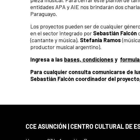
pieza musical. Para cerrar este plantel de tant
entidades APA y AIE nos brindarán dos charla
Paraguayo.
Los proyectos pueden ser de cualquier género 
en el sector integrado por
Sebastián Falcón
d
(cantante y música),
Stefania Ramos
(música
productor musical argentino).
Ingresa a las
bases, condiciones
y
formula
Para cualquier consulta comunicarse de lun
Sebastián Falcón coordinador del proyecto,
CCE ASUNCIÓN | CENTRO CULTURAL DE E