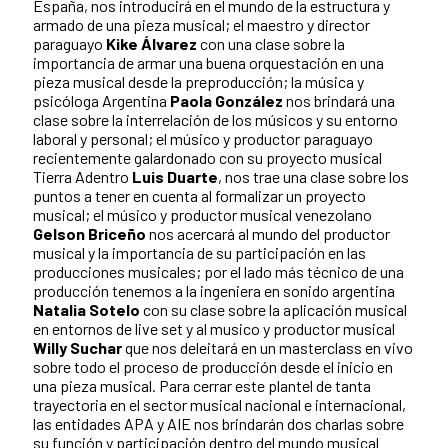
España, nos introducirá en el mundo de la estructura y
armado de una pieza musical; el maestro y director
paraguayo
Kike Álvarez
con una clase sobre la
importancia de armar una buena orquestación en una
pieza musical desde la preproducción; la música y
psicóloga Argentina
Paola González
nos brindará una
clase sobre la interrelación de los músicos y su entorno
laboral y personal; el músico y productor paraguayo
recientemente galardonado con su proyecto musical
Tierra Adentro
Luis Duarte
, nos trae una clase sobre los
puntos a tener en cuenta al formalizar un proyecto
musical; el músico y productor musical venezolano
Gelson Briceño
nos acercará al mundo del productor
musical y la importancia de su participación en las
producciones musicales; por el lado más técnico de una
producción tenemos a la ingeniera en sonido argentina
Natalia Sotelo
con su clase sobre la aplicación musical
en entornos de live set y al musico y productor musical
Willy Suchar
que nos deleitará en un masterclass en vivo
sobre todo el proceso de producción desde el inicio en
una pieza musical. Para cerrar este plantel de tanta
trayectoria en el sector musical nacional e internacional,
las entidades APA y AIE nos brindarán dos charlas sobre
su función y participación dentro del mundo musical