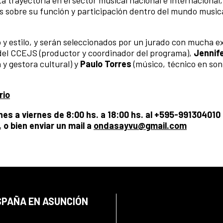
a trayectoria en el sector musical nacional e internacional,
s sobre su función y participación dentro del mundo music
y estilo, y serán seleccionados por un jurado con mucha e
el CCEJS (productor y coordinador del programa),
Jennife
 y gestora cultural) y
Paulo Torres
(músico, técnico en son
rio
es a viernes de 8:00 hs. a 18:00 hs. al +595-991304010
 o bien enviar un mail a
ondasayvu@gmail.com
SPAÑA EN ASUNCIÓN