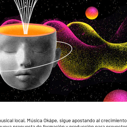
usical local, Música Okápe, sigue apostando al crecimiento
a nueva propuesta de formación y producción para proyecto