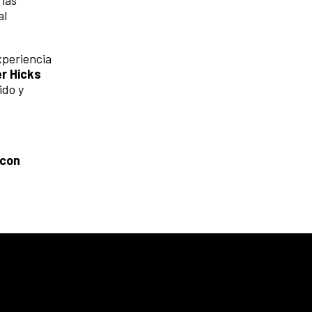
 las
al
xperiencia
r Hicks
ido y
 con