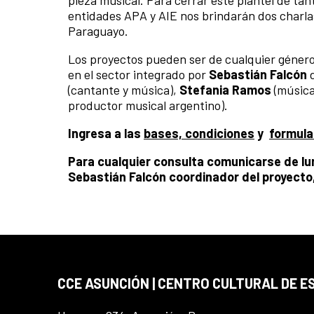
pieza musical. Para cerrar este plantel de tant
entidades APA y AIE nos brindarán dos charla
Paraguayo.
Los proyectos pueden ser de cualquier género 
en el sector integrado por
Sebastián Falcón
d
(cantante y música),
Stefania Ramos
(música
productor musical argentino).
Ingresa a las
bases, condiciones
y
formula
Para cualquier consulta comunicarse de lun
Sebastián Falcón coordinador del proyecto,
CCE ASUNCIÓN | CENTRO CULTURAL DE E