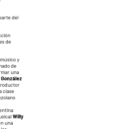
parte del
cción
es de
 músico y
rmado de
armar una
 González
 productor
a clase
ezolano
entina
usical
Willy
en una