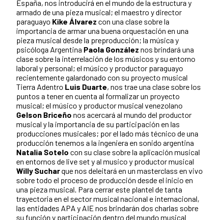
España, nos introducirá en el mundo de la estructura y
armado de una pieza musical; el maestro y director
paraguayo
Kike Álvarez
con una clase sobre la
importancia de armar una buena orquestación en una
pieza musical desde la preproducción; la música y
psicóloga Argentina
Paola González
nos brindará una
clase sobre la interrelación de los músicos y su entorno
laboral y personal; el músico y productor paraguayo
recientemente galardonado con su proyecto musical
Tierra Adentro
Luis Duarte
, nos trae una clase sobre los
puntos a tener en cuenta al formalizar un proyecto
musical; el músico y productor musical venezolano
Gelson Briceño
nos acercará al mundo del productor
musical y la importancia de su participación en las
producciones musicales; por el lado más técnico de una
producción tenemos a la ingeniera en sonido argentina
Natalia Sotelo
con su clase sobre la aplicación musical
en entornos de live set y al musico y productor musical
Willy Suchar
que nos deleitará en un masterclass en vivo
sobre todo el proceso de producción desde el inicio en
una pieza musical. Para cerrar este plantel de tanta
trayectoria en el sector musical nacional e internacional,
las entidades APA y AIE nos brindarán dos charlas sobre
su función y participación dentro del mundo musical