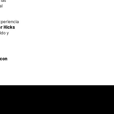
 las
al
xperiencia
r Hicks
ido y
 con