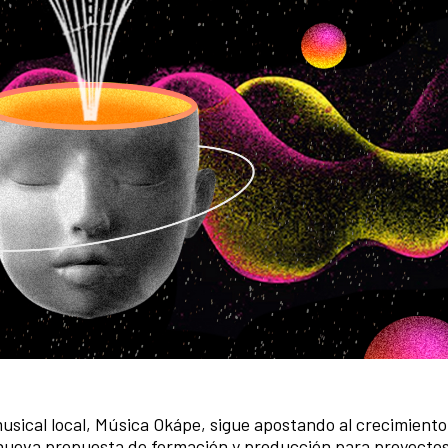
usical local, Música Okápe, sigue apostando al crecimiento
a nueva propuesta de formación y producción para proyecto