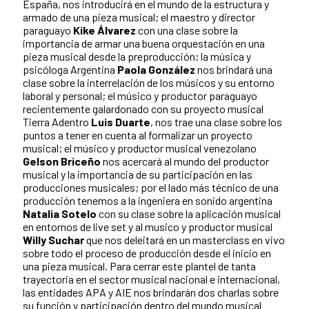
España, nos introducirá en el mundo de la estructura y
armado de una pieza musical; el maestro y director
paraguayo
Kike Álvarez
con una clase sobre la
importancia de armar una buena orquestación en una
pieza musical desde la preproducción; la música y
psicóloga Argentina
Paola González
nos brindará una
clase sobre la interrelación de los músicos y su entorno
laboral y personal; el músico y productor paraguayo
recientemente galardonado con su proyecto musical
Tierra Adentro
Luis Duarte
, nos trae una clase sobre los
puntos a tener en cuenta al formalizar un proyecto
musical; el músico y productor musical venezolano
Gelson Briceño
nos acercará al mundo del productor
musical y la importancia de su participación en las
producciones musicales; por el lado más técnico de una
producción tenemos a la ingeniera en sonido argentina
Natalia Sotelo
con su clase sobre la aplicación musical
en entornos de live set y al musico y productor musical
Willy Suchar
que nos deleitará en un masterclass en vivo
sobre todo el proceso de producción desde el inicio en
una pieza musical. Para cerrar este plantel de tanta
trayectoria en el sector musical nacional e internacional,
las entidades APA y AIE nos brindarán dos charlas sobre
su función y participación dentro del mundo musical