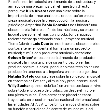
España, nos introducirá en el mundo de la estructura y
armado de una pieza musical; el maestro y director
paraguayo
Kike Álvarez
con una clase sobre la
importancia de armar una buena orquestación en una
pieza musical desde la preproducción; la música y
psicóloga Argentina
Paola González
nos brindará una
clase sobre la interrelación de los músicos y su entorno
laboral y personal; el músico y productor paraguayo
recientemente galardonado con su proyecto musical
Tierra Adentro
Luis Duarte
, nos trae una clase sobre los
puntos a tener en cuenta al formalizar un proyecto
musical; el músico y productor musical venezolano
Gelson Briceño
nos acercará al mundo del productor
musical y la importancia de su participación en las
producciones musicales; por el lado más técnico de una
producción tenemos a la ingeniera en sonido argentina
Natalia Sotelo
con su clase sobre la aplicación musical
en entornos de live set y al musico y productor musical
Willy Suchar
que nos deleitará en un masterclass en vivo
sobre todo el proceso de producción desde el inicio en
una pieza musical. Para cerrar este plantel de tanta
trayectoria en el sector musical nacional e internacional,
las entidades APA y AIE nos brindarán dos charlas sobre
su función y participación dentro del mundo musical