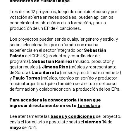
anteriores de Música Okápe.
Tres de los 12 proyectos, luego de concluir el curso y por
votación abierta en redes sociales, pueden aplicar los
conocimientos obtenidos en la formación, para la
producción de un EP de 4 canciones.
Los proyectos pueden ser de cualquier género y estilo, y
serán seleccionados por un jurado con mucha
experiencia en el sector integrado por
Sebastián
Falcón
del CCEJS (productor y coordinador del
programa),
Sebastián Ramirez
(músico, productor y
gestor musical),
Jimena Riso
(música y representante
de Sorora),
Lara Barreto
(música y multi instrumentista)
y
Paulo Torres
(músico, técnico en sonido y productor
musical argentino) quien también será el tutor del curso
de formación y colaborador con la producción de los EPs.
Para acceder a la convocatoria tienen que
ingresar directamente en este
formulario
.
Leé atentamente las
bases y condiciones
del proyecto,
envía el formulario y postulate hasta el
viernes 14
de
mayo
de 2021.