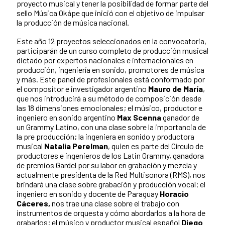
proyecto musical y tener la posibilidad de formar parte del
sello Música Okápe que inició con el objetivo de impulsar
la producción de música nacional.
Este año 12 proyectos seleccionados en la convocatoria,
participarán de un curso completo de producción musical
dictado por expertos nacionales e internacionales en
producción, ingeniería en sonido, promotores de música
y más. Este panel de profesionales está conformado por
el compositor e investigador argentino
Mauro de María
,
que nos introducirá a su método de composición desde
las 18 dimensiones emocionales; el músico, productor e
ingeniero en sonido argentino
Max Scenna
ganador de
un Grammy Latino, con una clase sobre la importancia de
la pre producción; la ingeniera en sonido y productora
musical
Natalia Perelman
, quien es parte del Círculo de
productores e ingenieros de los Latin Grammy, ganadora
de premios Gardel por su labor en grabación y mezcla y
actualmente presidenta de la Red Multisonora (RMS), nos
brindará una clase sobre grabación y producción vocal; el
ingeniero en sonido y docente de Paraguay
Horacio
Cáceres,
nos trae una clase sobre el trabajo con
instrumentos de orquesta y cómo abordarlos a la hora de
grabarlos; el músico y productor musical español
Diego