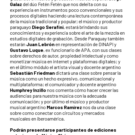
Galaz
del dúo Fetén Fetén que nos deleita con su
experiencia en instrumentos poco convencionales y sus
procesos digitales haciendo una lectura contemporánea
de la música tradicional y popular; el músico y productor
paraguayo
Diego Serafini
, estará brindando sus
conocimientos y experiencia sobre el arte de la mezcla en
estudios digitales de grabación. Desde Paraguay también
estarán
Juan Lebrón
en representación de DINAPI y
Gustavo Luque
, ex funcionario de APA, con sus clases
sobre derechos de autor, propiedad intelectual y como
monetizar música en internet y plataformas digitales; y
en el ültimo módulo el artista visual y docente argentino
Sebastián Friedman
dictará una clase sobre pensar la
música como un hecho expresivo, comunicacional y
multiplataforma; el comunicador y docente argentino
Humphrey Inzillo
nos comenta cómo hacer crecer las
audiencias para nuestra música con la adecuada
comunicación; y por último el músico y productor
musical argentino
Marcos Ramirez
nos da una clase
sobre como conectar con circuitos y mercados
musicales en iberoamérica.
Podrán presentarse participantes de ediciones