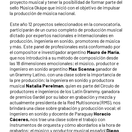
proyecto musical y tener la posibilidad de formar parte del
sello Música Okápe que inició con el objetivo de impulsar
la producción de música nacional.
Este año 12 proyectos seleccionados en la convocatoria,
participarán de un curso completo de producción musical
dictado por expertos nacionales e internacionales en
producción, ingeniería en sonido, promotores de música
y más. Este panel de profesionales está conformado por
el compositor e investigador argentino
Mauro de María
,
que nos introducirá a su método de composición desde
las 18 dimensiones emocionales; el músico, productor e
ingeniero en sonido argentino
Max Scenna
ganador de
un Grammy Latino, con una clase sobre la importancia de
la pre producción; la ingeniera en sonido y productora
musical
Natalia Perelman
, quien es parte del Círculo de
productores e ingenieros de los Latin Grammy, ganadora
de premios Gardel por su labor en grabación y mezcla y
actualmente presidenta de la Red Multisonora (RMS), nos
brindará una clase sobre grabación y producción vocal; el
ingeniero en sonido y docente de Paraguay
Horacio
Cáceres,
nos trae una clase sobre el trabajo con
instrumentos de orquesta y cómo abordarlos a la hora de
grabarlos; el músico y productor musical español
Diego