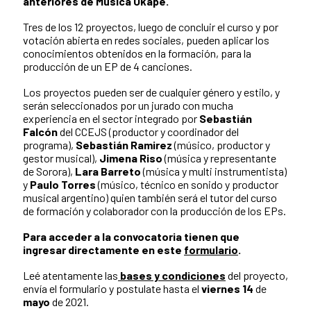
anteriores de Música Okápe.
Tres de los 12 proyectos, luego de concluir el curso y por
votación abierta en redes sociales, pueden aplicar los
conocimientos obtenidos en la formación, para la
producción de un EP de 4 canciones.
Los proyectos pueden ser de cualquier género y estilo, y
serán seleccionados por un jurado con mucha
experiencia en el sector integrado por
Sebastián
Falcón
del CCEJS (productor y coordinador del
programa),
Sebastián Ramirez
(músico, productor y
gestor musical),
Jimena Riso
(música y representante
de Sorora),
Lara Barreto
(música y multi instrumentista)
y
Paulo Torres
(músico, técnico en sonido y productor
musical argentino) quien también será el tutor del curso
de formación y colaborador con la producción de los EPs.
Para acceder a la convocatoria tienen que
ingresar directamente en este
formulario
.
Leé atentamente las
bases y condiciones
del proyecto,
envía el formulario y postulate hasta el
viernes 14
de
mayo
de 2021.