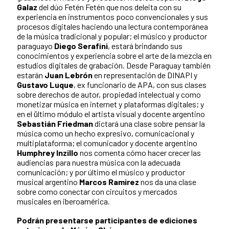
Galaz
del dúo Fetén Fetén que nos deleita con su
experiencia en instrumentos poco convencionales y sus
procesos digitales haciendo una lectura contemporánea
de la música tradicional y popular; el músico y productor
paraguayo
Diego Serafini
, estará brindando sus
conocimientos y experiencia sobre el arte de la mezcla en
estudios digitales de grabación. Desde Paraguay también
estarán
Juan Lebrón
en representación de DINAPI y
Gustavo Luque
, ex funcionario de APA, con sus clases
sobre derechos de autor, propiedad intelectual y como
monetizar música en internet y plataformas digitales; y
en el ültimo módulo el artista visual y docente argentino
Sebastián Friedman
dictará una clase sobre pensar la
música como un hecho expresivo, comunicacional y
multiplataforma; el comunicador y docente argentino
Humphrey Inzillo
nos comenta cómo hacer crecer las
audiencias para nuestra música con la adecuada
comunicación; y por último el músico y productor
musical argentino
Marcos Ramirez
nos da una clase
sobre como conectar con circuitos y mercados
musicales en iberoamérica.
Podrán presentarse participantes de ediciones