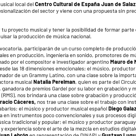
usical local del
Centro Cultural de España Juan de Salaz
esionalización del sector y viene con una propuesta sin pr
u proyecto musical y tener la posibilidad de formar parte d
pulsar la producción de música nacional.
nvocatoria, participarán de un curso completo de producci
ales en producción, ingeniería en sonido, promotores de m
mado por el compositor e investigador argentino
Mauro de 
esde las 18 dimensiones emocionales; el músico, productor
nador de un Grammy Latino, con una clase sobre la importa
ductora musical
Natalia Perelman
, quien es parte del Círcul
, ganadora de premios Gardel por su labor en grabación y m
(RMS), nos brindará una clase sobre grabación y producció
racio Cáceres,
nos trae una clase sobre el trabajo con in
abarlos; el músico y productor musical español
Diego Gala
ia en instrumentos poco convencionales y sus procesos digi
ica tradicional y popular; el músico y productor paragua
y experiencia sobre el arte de la mezcla en estudios digital
Juan Lebrón
en representación de DINAPI y
Gustavo Luqu