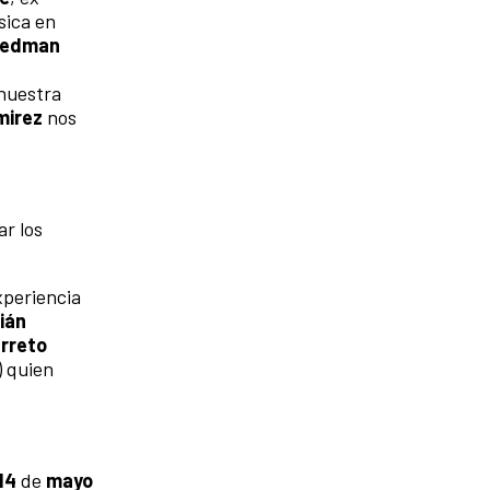
sica en
riedman
nuestra
mirez
nos
ar los
xperiencia
ián
rreto
) quien
 14
de
mayo