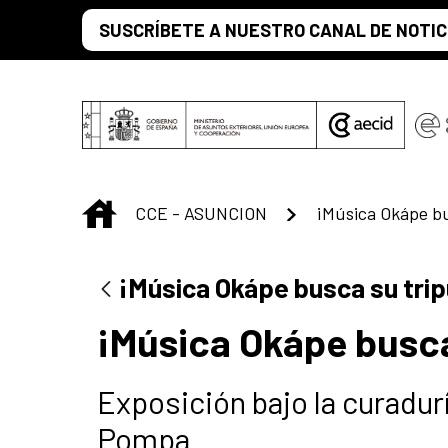
Saltar al contenido principal
SUSCRÍBETE A NUESTRO CANAL DE NOTIC
INICIO
CCE - ASUNCION
¡Música Okápe bu
¡Música Okápe busca su trip
¡Música Okápe busca
Exposición bajo la curadur
Pompa