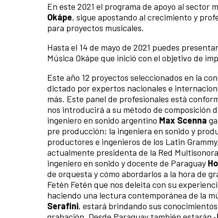
En este 2021 el programa de apoyo al sector m
Okápe
, sigue apostando al crecimiento y prof
para proyectos musicales.
Hasta el 14 de mayo de 2021 puedes presentar t
Música Okápe que inició con el objetivo de im
Este año 12 proyectos seleccionados en la co
dictado por expertos nacionales e internacion
más. Este panel de profesionales está confor
nos introducirá a su método de composición d
ingeniero en sonido argentino
Max Scenna
ga
pre producción; la ingeniera en sonido y pro
productores e ingenieros de los Latin Grammy
actualmente presidenta de la Red Multisonora 
ingeniero en sonido y docente de Paraguay
Ho
de orquesta y cómo abordarlos a la hora de gr
Fetén Fetén que nos deleita con su experienc
haciendo una lectura contemporánea de la mús
Serafini
, estará brindando sus conocimientos 
grabación. Desde Paraguay también estarán