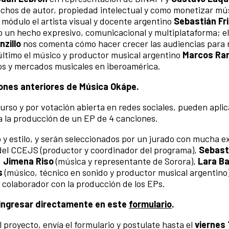
echos de autor, propiedad intelectual y como monetizar mú
o módulo el artista visual y docente argentino
Sebastián F
o un hecho expresivo, comunicacional y multiplataforma; el
nzillo
nos comenta cómo hacer crecer las audiencias para 
ltimo el músico y productor musical argentino
Marcos Ra
os y mercados musicales en iberoamérica.
ones anteriores de Música Okápe.
curso y por votación abierta en redes sociales, pueden aplic
a la producción de un EP de 4 canciones.
y estilo, y serán seleccionados por un jurado con mucha e
el CCEJS (productor y coordinador del programa),
Sebast
,
Jimena Riso
(música y representante de Sorora),
Lara Ba
s
(músico, técnico en sonido y productor musical argentino
y colaborador con la producción de los EPs.
 ingresar directamente en este
formulario
.
 proyecto, envía el formulario y postulate hasta el
viernes