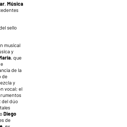
ar
,
Música
ecedentes
el sello
ón musical
úsica y
María
, que
 e
ncia de la
o de
ezcla y
n vocal; el
strumentos
z
del dúo
tales
yo
Diego
es de
e
, ex