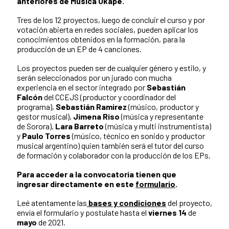
anteriores de Música Okápe.
Tres de los 12 proyectos, luego de concluir el curso y por
votación abierta en redes sociales, pueden aplicar los
conocimientos obtenidos en la formación, para la
producción de un EP de 4 canciones.
Los proyectos pueden ser de cualquier género y estilo, y
serán seleccionados por un jurado con mucha
experiencia en el sector integrado por
Sebastián
Falcón
del CCEJS (productor y coordinador del
programa),
Sebastián Ramirez
(músico, productor y
gestor musical),
Jimena Riso
(música y representante
de Sorora),
Lara Barreto
(música y multi instrumentista)
y
Paulo Torres
(músico, técnico en sonido y productor
musical argentino) quien también será el tutor del curso
de formación y colaborador con la producción de los EPs.
Para acceder a la convocatoria tienen que
ingresar directamente en este
formulario
.
Leé atentamente las
bases y condiciones
del proyecto,
envía el formulario y postulate hasta el
viernes 14
de
mayo
de 2021.