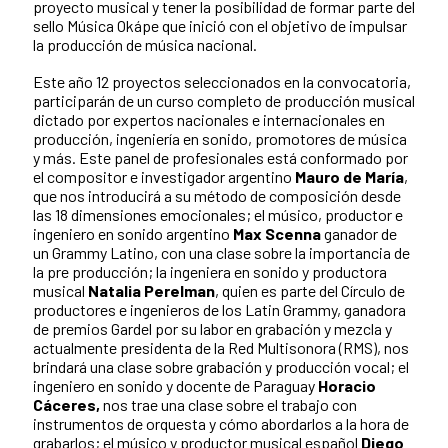
proyecto musical y tener la posibilidad de formar parte del
sello Música Okápe que inició con el objetivo de impulsar
la producción de música nacional.
Este año 12 proyectos seleccionados en la convocatoria,
participarán de un curso completo de producción musical
dictado por expertos nacionales e internacionales en
producción, ingeniería en sonido, promotores de música
y más. Este panel de profesionales está conformado por
el compositor e investigador argentino
Mauro de María
,
que nos introducirá a su método de composición desde
las 18 dimensiones emocionales; el músico, productor e
ingeniero en sonido argentino
Max Scenna
ganador de
un Grammy Latino, con una clase sobre la importancia de
la pre producción; la ingeniera en sonido y productora
musical
Natalia Perelman
, quien es parte del Círculo de
productores e ingenieros de los Latin Grammy, ganadora
de premios Gardel por su labor en grabación y mezcla y
actualmente presidenta de la Red Multisonora (RMS), nos
brindará una clase sobre grabación y producción vocal; el
ingeniero en sonido y docente de Paraguay
Horacio
Cáceres,
nos trae una clase sobre el trabajo con
instrumentos de orquesta y cómo abordarlos a la hora de
grabarlos; el músico y productor musical español
Diego