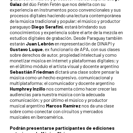
Galaz
del dúo Fetén Fetén que nos deleita con su
experiencia en instrumentos poco convencionales y sus
procesos digitales haciendo una lectura contemporánea
de la música tradicional y popular; el músico y productor
paraguayo
Diego Serafini
, estará brindando sus
conocimientos y experiencia sobre el arte de la mezcla en
estudios digitales de grabación. Desde Paraguay también
estarán
Juan Lebrón
en representación de DINAPI y
Gustavo Luque
, ex funcionario de APA, con sus clases
sobre derechos de autor, propiedad intelectual y como
monetizar música en internet y plataformas digitales; y
en el ültimo módulo el artista visual y docente argentino
Sebastián Friedman
dictará una clase sobre pensar la
música como un hecho expresivo, comunicacional y
multiplataforma; el comunicador y docente argentino
Humphrey Inzillo
nos comenta cómo hacer crecer las
audiencias para nuestra música con la adecuada
comunicación; y por último el músico y productor
musical argentino
Marcos Ramirez
nos da una clase
sobre como conectar con circuitos y mercados
musicales en iberoamérica.
Podrán presentarse participantes de ediciones