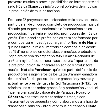
proyecto musical y tener la posibilidad de formar parte del
sello Música Okápe que inició con el objetivo de impulsar
la producción de música nacional.
Este año 12 proyectos seleccionados en la convocatoria,
participarán de un curso completo de producción musical
dictado por expertos nacionales e internacionales en
producción, ingeniería en sonido, promotores de música
y más. Este panel de profesionales está conformado por
el compositor e investigador argentino
Mauro de María
,
que nos introducirá a su método de composición desde
las 18 dimensiones emocionales; el músico, productor e
ingeniero en sonido argentino
Max Scenna
ganador de
un Grammy Latino, con una clase sobre la importancia de
la pre producción; la ingeniera en sonido y productora
musical
Natalia Perelman
, quien es parte del Círculo de
productores e ingenieros de los Latin Grammy, ganadora
de premios Gardel por su labor en grabación y mezcla y
actualmente presidenta de la Red Multisonora (RMS), nos
brindará una clase sobre grabación y producción vocal; el
ingeniero en sonido y docente de Paraguay
Horacio
Cáceres,
nos trae una clase sobre el trabajo con
instrumentos de orquesta y cómo abordarlos a la hora de
grabarlos; el músico y productor musical español
Diego