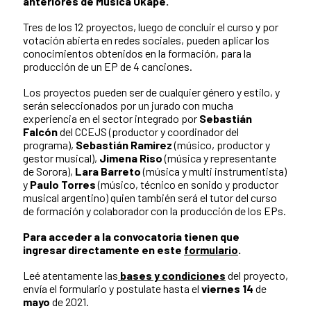
anteriores de Música Okápe.
Tres de los 12 proyectos, luego de concluir el curso y por
votación abierta en redes sociales, pueden aplicar los
conocimientos obtenidos en la formación, para la
producción de un EP de 4 canciones.
Los proyectos pueden ser de cualquier género y estilo, y
serán seleccionados por un jurado con mucha
experiencia en el sector integrado por
Sebastián
Falcón
del CCEJS (productor y coordinador del
programa),
Sebastián Ramirez
(músico, productor y
gestor musical),
Jimena Riso
(música y representante
de Sorora),
Lara Barreto
(música y multi instrumentista)
y
Paulo Torres
(músico, técnico en sonido y productor
musical argentino) quien también será el tutor del curso
de formación y colaborador con la producción de los EPs.
Para acceder a la convocatoria tienen que
ingresar directamente en este
formulario
.
Leé atentamente las
bases y condiciones
del proyecto,
envía el formulario y postulate hasta el
viernes 14
de
mayo
de 2021.