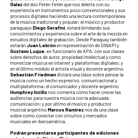
Galaz
del dúo Fetén Fetén que nos deleita con su
experiencia en instrumentos poco convencionales y sus
procesos digitales haciendo una lectura contemporánea
de la música tradicional y popular; el músico y productor
paraguayo
Diego Serafini
, estará brindando sus
conocimientos y experiencia sobre el arte de la mezcla en
estudios digitales de grabación. Desde Paraguay también
estarán
Juan Lebrón
en representación de DINAPI y
Gustavo Luque
, ex funcionario de APA, con sus clases
sobre derechos de autor, propiedad intelectual y como
monetizar música en internet y plataformas digitales; y
en el ültimo módulo el artista visual y docente argentino
Sebastián Friedman
dictará una clase sobre pensar la
música como un hecho expresivo, comunicacional y
multiplataforma; el comunicador y docente argentino
Humphrey Inzillo
nos comenta cómo hacer crecer las
audiencias para nuestra música con la adecuada
comunicación; y por último el músico y productor
musical argentino
Marcos Ramirez
nos da una clase
sobre como conectar con circuitos y mercados
musicales en iberoamérica.
Podrán presentarse participantes de ediciones