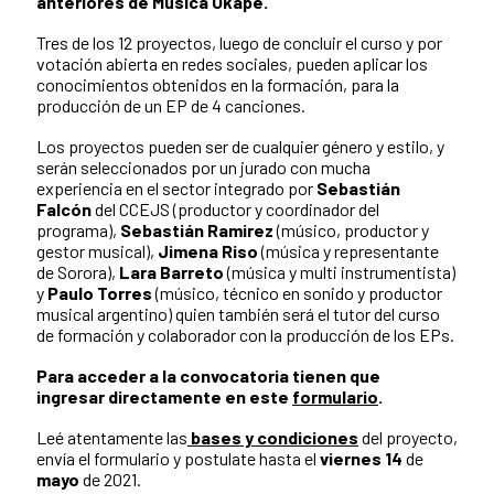
anteriores de Música Okápe.
Tres de los 12 proyectos, luego de concluir el curso y por
votación abierta en redes sociales, pueden aplicar los
conocimientos obtenidos en la formación, para la
producción de un EP de 4 canciones.
Los proyectos pueden ser de cualquier género y estilo, y
serán seleccionados por un jurado con mucha
experiencia en el sector integrado por
Sebastián
Falcón
del CCEJS (productor y coordinador del
programa),
Sebastián Ramirez
(músico, productor y
gestor musical),
Jimena Riso
(música y representante
de Sorora),
Lara Barreto
(música y multi instrumentista)
y
Paulo Torres
(músico, técnico en sonido y productor
musical argentino) quien también será el tutor del curso
de formación y colaborador con la producción de los EPs.
Para acceder a la convocatoria tienen que
ingresar directamente en este
formulario
.
Leé atentamente las
bases y condiciones
del proyecto,
envía el formulario y postulate hasta el
viernes 14
de
mayo
de 2021.