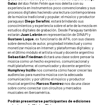
Galaz
del dúo Fetén Fetén que nos deleita con su
experiencia en instrumentos poco convencionales y sus
procesos digitales haciendo una lectura contemporánea
de la música tradicional y popular; el músico y productor
paraguayo
Diego Serafini
, estará brindando sus
conocimientos y experiencia sobre el arte de la mezcla en
estudios digitales de grabación. Desde Paraguay también
estarán
Juan Lebrón
en representación de DINAPI y
Gustavo Luque
, ex funcionario de APA, con sus clases
sobre derechos de autor, propiedad intelectual y como
monetizar música en internet y plataformas digitales; y
en el ültimo módulo el artista visual y docente argentino
Sebastián Friedman
dictará una clase sobre pensar la
música como un hecho expresivo, comunicacional y
multiplataforma; el comunicador y docente argentino
Humphrey Inzillo
nos comenta cómo hacer crecer las
audiencias para nuestra música con la adecuada
comunicación; y por último el músico y productor
musical argentino
Marcos Ramirez
nos da una clase
sobre como conectar con circuitos y mercados
musicales en iberoamérica.
Podrán presentarse participantes de ediciones