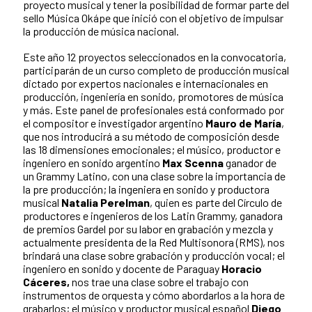
proyecto musical y tener la posibilidad de formar parte del
sello Música Okápe que inició con el objetivo de impulsar
la producción de música nacional.
Este año 12 proyectos seleccionados en la convocatoria,
participarán de un curso completo de producción musical
dictado por expertos nacionales e internacionales en
producción, ingeniería en sonido, promotores de música
y más. Este panel de profesionales está conformado por
el compositor e investigador argentino
Mauro de María
,
que nos introducirá a su método de composición desde
las 18 dimensiones emocionales; el músico, productor e
ingeniero en sonido argentino
Max Scenna
ganador de
un Grammy Latino, con una clase sobre la importancia de
la pre producción; la ingeniera en sonido y productora
musical
Natalia Perelman
, quien es parte del Círculo de
productores e ingenieros de los Latin Grammy, ganadora
de premios Gardel por su labor en grabación y mezcla y
actualmente presidenta de la Red Multisonora (RMS), nos
brindará una clase sobre grabación y producción vocal; el
ingeniero en sonido y docente de Paraguay
Horacio
Cáceres,
nos trae una clase sobre el trabajo con
instrumentos de orquesta y cómo abordarlos a la hora de
grabarlos; el músico y productor musical español
Diego