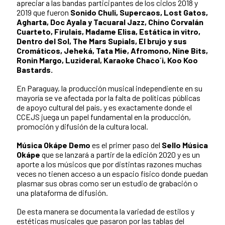
apreciar a las bandas participantes de los ciclos 2018 y
2019 que fueron
Sonido Chuli, Supercaos, Lost Gatos,
Agharta, Doc Ayala y Tacuaral Jazz, Chino Corvalán
Cuarteto, Firulais, Madame Elisa, Estática in vitro,
Dentro del Sol, The Mars Supials, El brujo y sus
Cromáticos, Jeheká, Tata Mie, Afromono, Nine Bits,
Ronin Margo, Luzideral, Karaoke Chaco´i, Koo Koo
Bastards.
En Paraguay, la producción musical independiente en su
mayoría se ve afectada por la falta de políticas públicas
de apoyo cultural del país, y es exactamente donde el
CCEJS juega un papel fundamental en la producción,
promoción y difusión de la cultura local.
Música Okápe Demo
es el primer paso del
Sello Música
Okápe
que se lanzará a partir de la edición 2020 y es un
aporte a los músicos que por distintas razones muchas
veces no tienen acceso a un espacio físico donde puedan
plasmar sus obras como ser un estudio de grabación o
una plataforma de difusión.
De esta manera se documenta la variedad de estilos y
estéticas musicales que pasaron por las tablas del