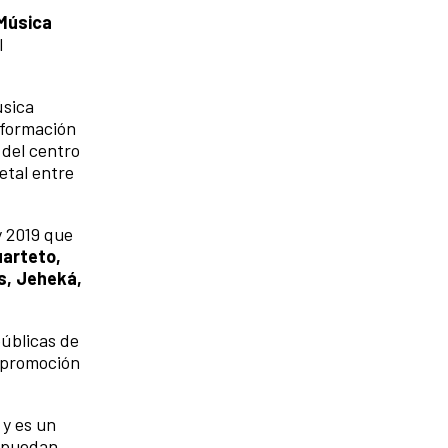
Música
l
úsica
e formación
 del centro
etal entre
y 2019 que
uarteto,
os, Jeheká,
públicas de
, promoción
 y es un
e puedan