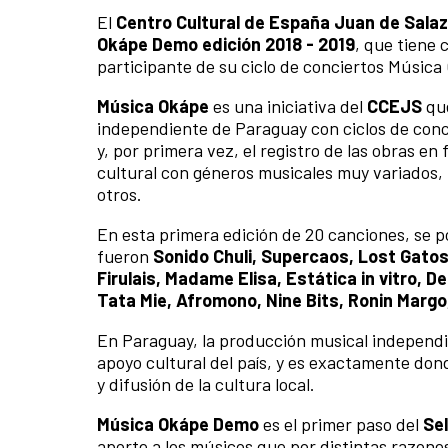
El
Centro Cultural de España Juan de Salaz
Okápe Demo edición 2018 - 2019
, que tiene
participante de su ciclo de conciertos Música
Música Okápe
es una iniciativa del
CCEJS
que
independiente de Paraguay con ciclos de concie
y, por primera vez, el registro de las obras 
cultural con géneros musicales muy variados, p
otros.
En esta primera edición de 20 canciones, se po
fueron
Sonido Chuli, Supercaos, Lost Gatos
Firulais, Madame Elisa, Estática in vitro, D
Tata Mie, Afromono, Nine Bits, Ronin Margo
En Paraguay, la producción musical independie
apoyo cultural del país, y es exactamente do
y difusión de la cultura local.
Música Okápe Demo
es el primer paso del
Se
aporte a los músicos que por distintas razon