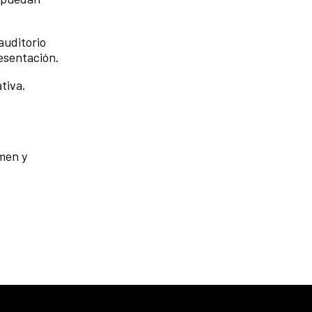
auditorio
esentación.
tiva.
men y