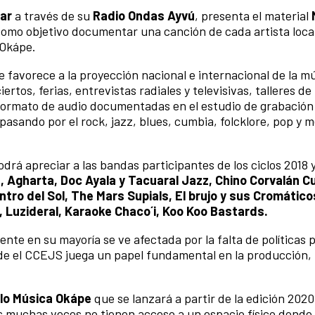
ar
a través de su
Radio Ondas Ayvú
, presenta el material
 como objetivo documentar una canción de cada artista loca
 Okápe.
 favorece a la proyección nacional e internacional de la m
rtos, ferias, entrevistas radiales y televisivas, talleres d
en formato de audio documentadas en el estudio de grabación
asando por el rock, jazz, blues, cumbia, folcklore, pop y m
drá apreciar a las bandas participantes de los ciclos 2018 
, Agharta, Doc Ayala y Tacuaral Jazz, Chino Corvalán C
entro del Sol, The Mars Supials, El brujo y sus Cromátic
, Luzideral, Karaoke Chaco´i, Koo Koo Bastards.
nte en su mayoría se ve afectada por la falta de políticas 
nde el CCEJS juega un papel fundamental en la producción
llo Música Okápe
que se lanzará a partir de la edición 2020
es muchas veces no tienen acceso a un espacio físico dond