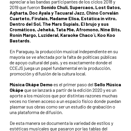
apreciar a las bandas participantes de los ciclos 2018 y
2019 que fueron
Sonido Chuli, Supercaos, Lost Gatos,
Agharta, Doc Ayala y Tacuaral Jazz, Chino Corvalán
Cuarteto, Firulais, Madame Elisa, Estática in vitro,
Dentro del Sol, The Mars Supials, El brujo y sus
Cromáticos, Jeheká, Tata Mie, Afromono, Nine Bits,
Ronin Margo, Luzideral, Karaoke Chaco´i, Koo Koo
Bastards.
En Paraguay, la producción musical independiente en su
mayoría se ve afectada por la falta de políticas públicas
de apoyo cultural del país, y es exactamente donde el
CCEJS juega un papel fundamental en la producción,
promoción y difusión de la cultura local.
Música Okápe Demo
es el primer paso del
Sello Música
Okápe
que se lanzará a partir de la edición 2020 y es un
aporte a los músicos que por distintas razones muchas
veces no tienen acceso a un espacio físico donde puedan
plasmar sus obras como ser un estudio de grabación o
una plataforma de difusión.
De esta manera se documenta la variedad de estilos y
estéticas musicales que pasaron por las tablas del