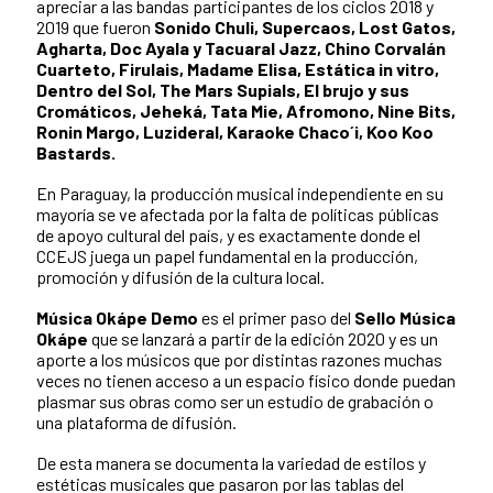
apreciar a las bandas participantes de los ciclos 2018 y
2019 que fueron
Sonido Chuli, Supercaos, Lost Gatos,
Agharta, Doc Ayala y Tacuaral Jazz, Chino Corvalán
Cuarteto, Firulais, Madame Elisa, Estática in vitro,
Dentro del Sol, The Mars Supials, El brujo y sus
Cromáticos, Jeheká, Tata Mie, Afromono, Nine Bits,
Ronin Margo, Luzideral, Karaoke Chaco´i, Koo Koo
Bastards.
En Paraguay, la producción musical independiente en su
mayoría se ve afectada por la falta de políticas públicas
de apoyo cultural del país, y es exactamente donde el
CCEJS juega un papel fundamental en la producción,
promoción y difusión de la cultura local.
Música Okápe Demo
es el primer paso del
Sello Música
Okápe
que se lanzará a partir de la edición 2020 y es un
aporte a los músicos que por distintas razones muchas
veces no tienen acceso a un espacio físico donde puedan
plasmar sus obras como ser un estudio de grabación o
una plataforma de difusión.
De esta manera se documenta la variedad de estilos y
estéticas musicales que pasaron por las tablas del